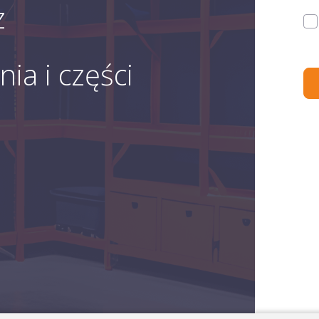
z
ia i części