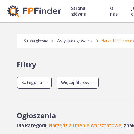
Strona
O
J
główna
nas
d
Strona główna
Wszystkie ogłoszenia
Narzędzia i meble
Filtry
Kategoria
Więcej filtrów
Ogłoszenia
Dla kategorii:
Narzędzia i meble warsztatowe
, zna