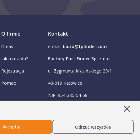
O firmie
Kontakt
O nas
e-mail:
biuro@fpfinder.com
Jak to działa?
Factory Part Finder Sp. z o.o.
Rejestracja
ul. Zygmunta Krasińskiego 29/1
Pomoc
40-019 Katowice
NIP: 954-285-54-58
KRS: 0001036474
Akceptuj
Odrzuć wszystkie
amin newslettera
Polityka prywatności RODO i cookies