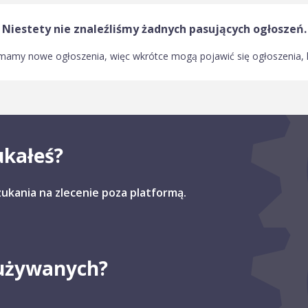
Niestety nie znaleźliśmy żadnych pasujących ogłoszeń.
amy nowe ogłoszenia, więc wkrótce mogą pojawić się ogłoszenia, kt
ukałeś?
szukania na zlecenie poza platformą.
 używanych?