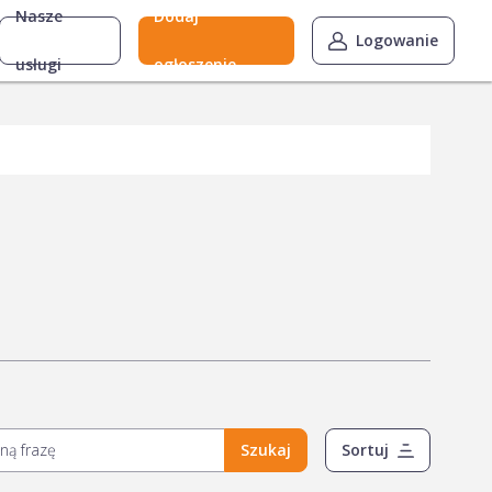
Nasze
Dodaj
Logowanie
usługi
ogłoszenie
Szukaj
Sortuj