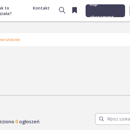
Kup
ak to
Kontakt
ziała?
abonament
 warsztatowe
leziono
0
ogłoszeń