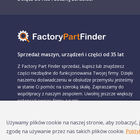
Sprzedaż maszyn, urządzeń i części od 35 lat
Z Factory Part Finder sprzedaż, kupisz lub znajdziesz
części niezbędne do funkcjonowania Twojej firmy. Dzięki
naszemu doświadczeniu w obsłudze przemysłu jesteśmy
w stanie Ci pomóc na szeroką skalę. Zapraszamy do
współpracy z naszym zespołem. Uwolnij jeszcze większy
potencjał swojej Firmy z nami.
Używamy plików cookie na naszej stronie, aby zobaczyć, j
zgodę na używanie przez nas takich plików cookie.
Polit
Factory Part Finder Sp. z o.o. © 2026 Wszelkie prawa zastrz