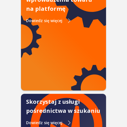
na platformę
Dowiedz się więcej
Skorzystaj z usługi
pośrednictwa w szukaniu
Dowiedz się więcej