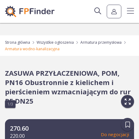
Strona główna
Wszystkie ogłoszenia
Armatura przemysłowa
Armatura wodno-kanalizacyjna
ZASUWA PRZYŁACZENIOWA, POM,
PN16 Obustronnie z kielichem i
pierścieniem wzmacniającym do rur
PE DN25
1/3
270.60
Do negocjacji
220.00